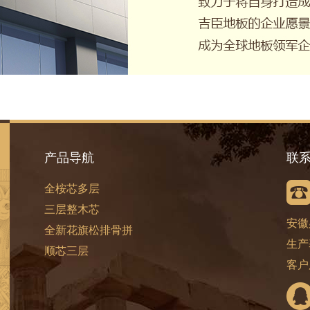
产品导航
联
全桉芯多层
三层整木芯
安徽
全新花旗松排骨拼
生产
顺芯三层
客户